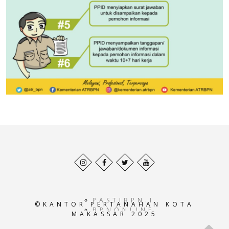
Behance
Facebook
Twitter
Pinterest
profile
profile
profile
profile
PASTIBPN.ID
©KANTOR PERTANAHAN KOTA
BPNONLINE.AC.ID
MAKASSAR 2025
E-